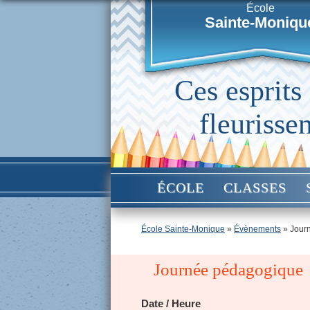
École
Sainte-Moniqu
Ces esprits
fleurissen
ÉCOLE
CLASSES
École Sainte-Monique
»
Évènements
»
Jour
Journée pédagogique
Date / Heure