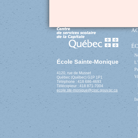
A
É
No
École Sainte-Monique
L’
Pr
4120, rue de Musset
Vi
Québec (Québec) G1P 1P1
Téléphone : 418 686-4693
Télécopieur : 418 871-7004
ecole.ste-monique@cssc.gouv.qc.ca
In