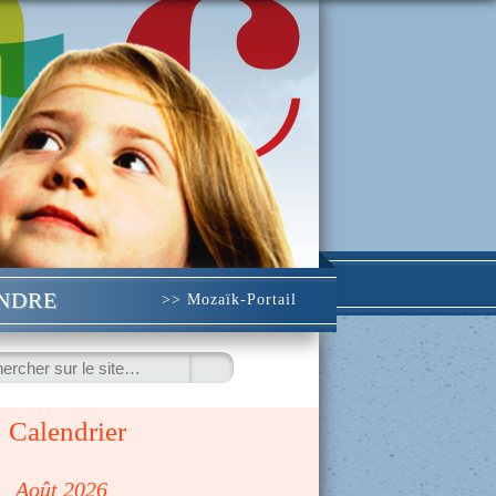
INDRE
>> Mozaïk-Portail
ercher
Calendrier
◀
Août 2026
▷