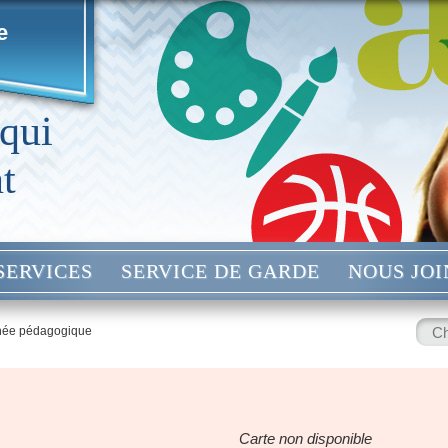
e
 qui
t
SERVICES
SERVICE DE GARDE
NOUS JO
Rech
née pédagogique
:
Carte non disponible