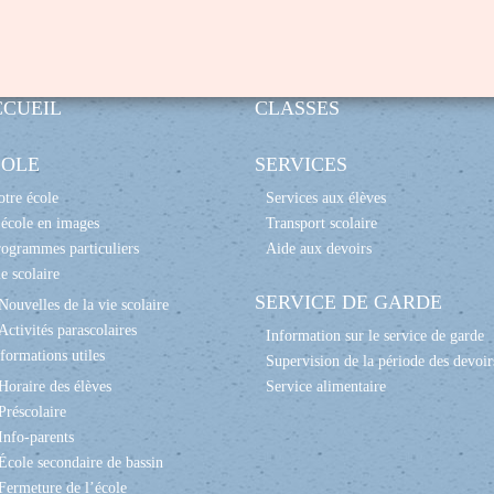
CCUEIL
CLASSES
COLE
SERVICES
tre école
Services aux élèves
école en images
Transport scolaire
ogrammes particuliers
Aide aux devoirs
e scolaire
SERVICE DE GARDE
Nouvelles de la vie scolaire
Activités parascolaires
Information sur le service de garde
formations utiles
Supervision de la période des devoir
Horaire des élèves
Service alimentaire
Préscolaire
Info-parents
École secondaire de bassin
Fermeture de l’école